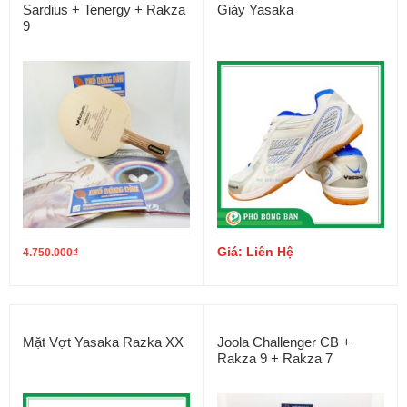
Sardius + Tenergy + Rakza
Giày Yasaka
9
Giá: Liên Hệ
4.750.000
₫
Mặt Vợt Yasaka Razka XX
Joola Challenger CB +
Rakza 9 + Rakza 7