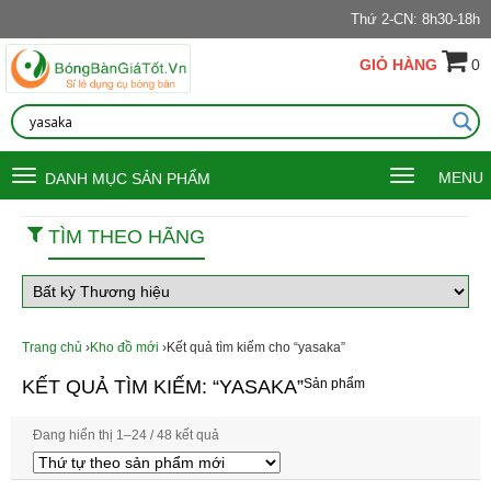
Thứ 2-CN: 8h30-18h
GIỎ HÀNG
0
Toggle
Toggle
MENU
DANH MỤC SẢN PHẨM
navigation
navigation
TÌM THEO HÃNG
Trang chủ
›
Kho đồ mới
›Kết quả tìm kiếm cho “yasaka”
KẾT QUẢ TÌM KIẾM: “YASAKA”
Sản phẩm
Đang hiển thị 1–24 / 48 kết quả