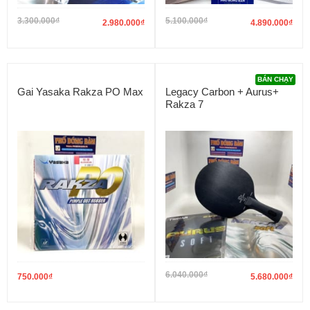
3.300.000
₫
5.100.000
₫
2.980.000
₫
4.890.000
₫
BÁN CHẠY
Gai Yasaka Rakza PO Max
Legacy Carbon + Aurus+
Rakza 7
6.040.000
₫
750.000
₫
5.680.000
₫