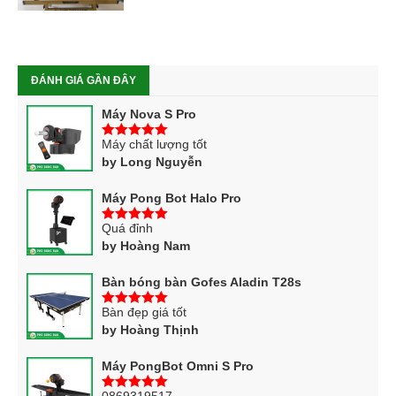
ĐÁNH GIÁ GẦN ĐÂY
Máy Nova S Pro
Máy chất lượng tốt
5
trên 5
by Long Nguyễn
Máy Pong Bot Halo Pro
Quá đỉnh
5
trên 5
by Hoàng Nam
Bàn bóng bàn Gofes Aladin T28s
Bàn đẹp giá tốt
5
trên 5
by Hoàng Thịnh
Máy PongBot Omni S Pro
0869319517