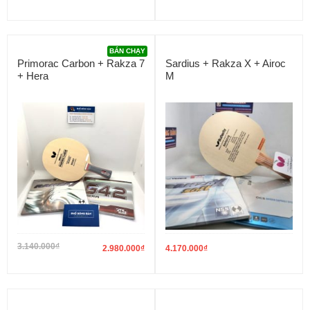
BÁN CHẠY
Primorac Carbon + Rakza 7
Sardius + Rakza X + Airoc
+ Hera
M
3.140.000
₫
2.980.000
₫
4.170.000
₫