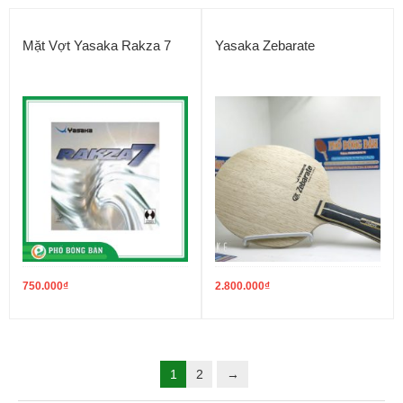
Mặt Vợt Yasaka Rakza 7
Yasaka Zebarate
750.000
₫
2.800.000
₫
1
2
→