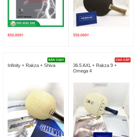
850.000
₫
550.000
₫
BÁN CHẠY
CAO CẤP
Infinity + Rakza + Shiva
36.5 AXL + Rakza 9 +
Omega 4