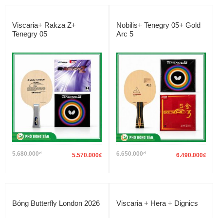
Viscaria+ Rakza Z+
Nobilis+ Tenegry 05+ Gold
Tenegry 05
Arc 5
5.680.000
₫
6.650.000
₫
5.570.000
₫
6.490.000
₫
Bóng Butterfly London 2026
Viscaria + Hera + Dignics