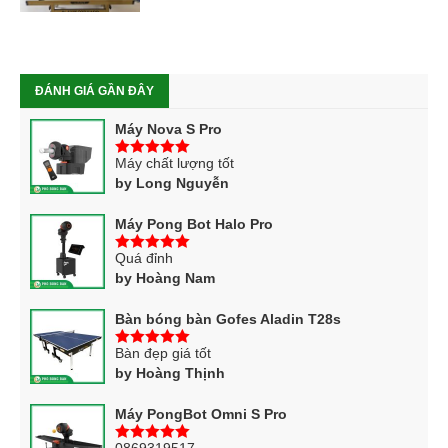
ĐÁNH GIÁ GẦN ĐÂY
Máy Nova S Pro
Máy chất lượng tốt
5
trên 5
by Long Nguyễn
Máy Pong Bot Halo Pro
Quá đỉnh
5
trên 5
by Hoàng Nam
Bàn bóng bàn Gofes Aladin T28s
Bàn đẹp giá tốt
5
trên 5
by Hoàng Thịnh
Máy PongBot Omni S Pro
0869319517