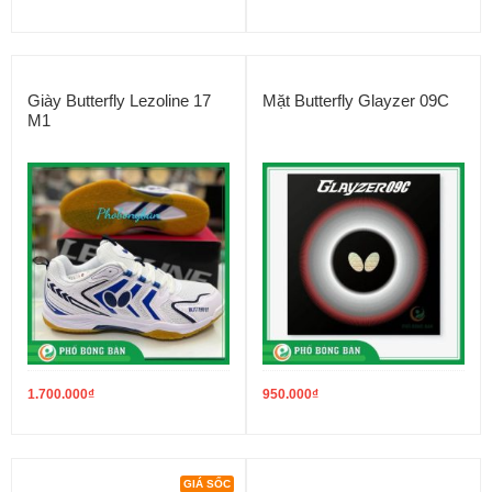
Giày Butterfly Lezoline 17
Mặt Butterfly Glayzer 09C
M1
1.700.000
₫
950.000
₫
GIÁ SỐC