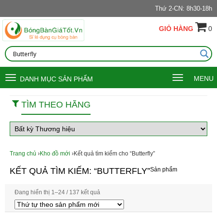
Thứ 2-CN: 8h30-18h
GIỎ HÀNG
0
Toggle
Toggle
MENU
DANH MỤC SẢN PHẨM
navigation
navigation
TÌM THEO HÃNG
Trang chủ
›
Kho đồ mới
›Kết quả tìm kiếm cho “Butterfly”
KẾT QUẢ TÌM KIẾM: “BUTTERFLY”
Sản phẩm
Đang hiển thị 1–24 / 137 kết quả