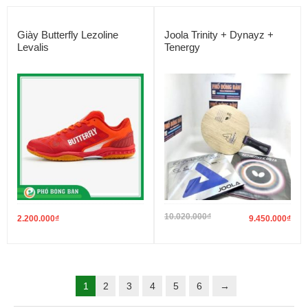
Giày Butterfly Lezoline
Joola Trinity + Dynayz +
Levalis
Tenergy
10.020.000
₫
2.200.000
₫
9.450.000
₫
1
2
3
4
5
6
→