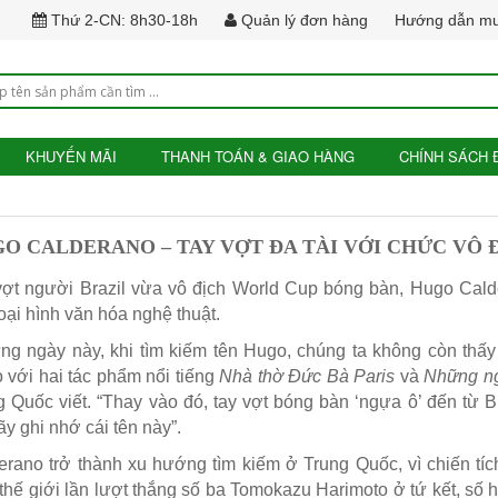
Thứ 2-CN: 8h30-18h
Quản lý đơn hàng
Hướng dẫn m
KHUYẾN MÃI
THANH TOÁN & GIAO HÀNG
CHÍNH SÁCH 
O CALDERANO – TAY VỢT ĐA TÀI VỚI CHỨC VÔ 
vợt người Brazil vừa vô địch World Cup bóng bàn, Hugo Calder
oại hình văn hóa nghệ thuật.
ng ngày này, khi tìm kiếm tên Hugo, chúng ta không còn thấy
 với hai tác phẩm nổi tiếng
Nhà thờ Đức Bà Paris
và
Những ng
g Quốc viết. “Thay vào đó, tay vợt bóng bàn ‘ngựa ô’ đến từ B
y ghi nhớ cái tên này”.
erano trở thành xu hướng tìm kiếm ở Trung Quốc, vì chiến tí
thế giới lần lượt thắng số ba Tomokazu Harimoto ở tứ kết, s