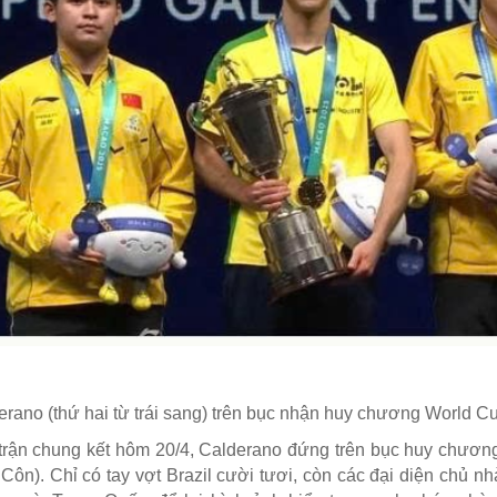
erano (thứ hai từ trái sang) trên bục nhận huy chương World 
trận chung kết hôm 20/4, Calderano đứng trên bục huy chươn
 Côn). Chỉ có tay vợt Brazil cười tươi, còn các đại diện chủ n