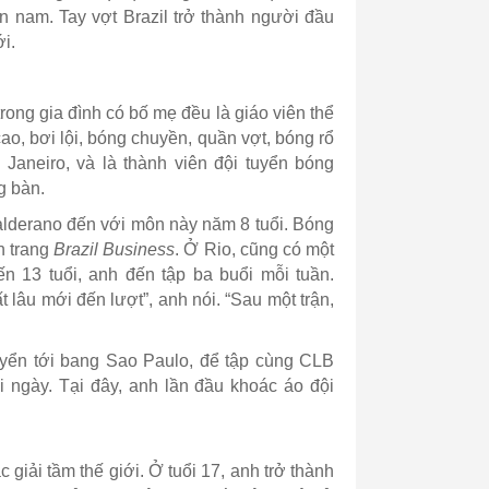
n nam. Tay vợt Brazil trở thành người đầu
i.
trong gia đình có bố mẹ đều là giáo viên thể
ao, bơi lội, bóng chuyền, quần vợt, bóng rổ
Janeiro, và là thành viên đội tuyển bóng
g bàn.
Calderano đến với môn này năm 8 tuổi. Bóng
n trang
Brazil Business
. Ở Rio, cũng có một
 13 tuổi, anh đến tập ba buổi mỗi tuần.
 lâu mới đến lượt”, anh nói. “Sau một trận,
huyển tới bang Sao Paulo, để tập cùng CLB
 ngày. Tại đây, anh lần đầu khoác áo đội
 giải tầm thế giới. Ở tuổi 17, anh trở thành