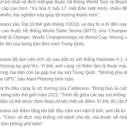
ợt trẻ nhất vô địch một giải thuộc hệ thống World Tour, là Bra
 cấp cao hơn. “Xa nhà ở tuổi 17, một thân một mình, nhiều đê
nhiên, trải nghiệm này giúp tôi trưởng thành hơn”.
rano vào Top 10 thế giới tháng 7/2018, và duy trì vị trí đến na
 cao thuộc hệ thống World Table Tennis (WTT), như Champio
nhất là Olympic, World Championships và World Cup. Nhưng vư
độc tôn của bóng bàn đơn nam Trung Quốc.
erano đã làm nên lịch sử sau trận tứ kết thắng Harimoto 4-1, k
chương tại giải lớn. Vì thế, anh càng có thêm tâm lý thoải 
trong hai trận còn lại gặp hai tay vợt Trung Quốc. “Những pha
 vị GPS”, báo
Nam Phương
bình luận.
lý thi đấu cũng là sở trường của Calderano. “Bóng bàn là cuộc
 bóng bàn thế giới năm 2021. “Trình độ giữa các tay vợt không 
đấu có thể được định đoạt chỉ bởi một vài điểm. Vì thế, tôi cần b
erano nói thêm rằng khi bắt đầu cầm vợt năm 8 tuổi, anh đã tin
. “Chức vô địch này không chỉ dành cho tôi, mà thuộc về n
 bàn không phổ biến”.