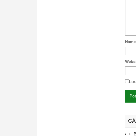
Name
Websi
Lưu
CÁ
B