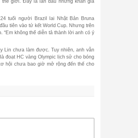
 thế giới. Đây là lần đầu những khán giả
 24 tuổi người Brazil lai Nhật Bản Bruna
 đầu tiên vào tứ kết World Cup. Nhưng trên
. “Em không thể diễn tả thành lời anh có ý
y Lin chưa làm được. Tuy nhiên, anh vẫn
i là đoạt HC vàng Olympic lịch sử cho bóng
cơ hội chưa bao giờ mở rộng đến thế cho