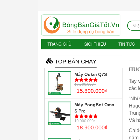
TRANG CHỦ
GIỚI THIỆU
TIN TỨC
TOP BÁN CHẠY
HUG
Máy Oukei Q7S
Tay 
17.500.000
₫
5
trên 5
các l
15.800.000
₫
“Nhữ
Máy PongBot Omni
Hugo
S Pro
Trun
Và hã
19.900.000
₫
5
trên 5
18.900.000
₫
Cald
năm 