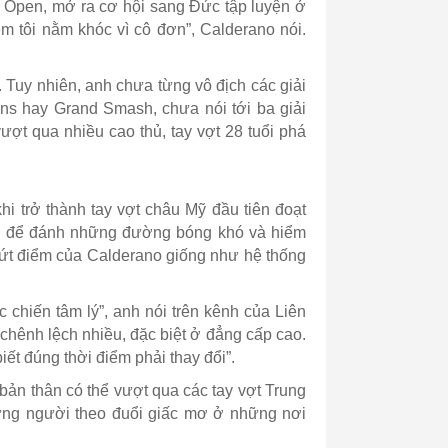
zil Open, mở ra cơ hội sang Đức tập luyện ở
m tôi nằm khóc vì cô đơn”, Calderano nói.
y. Tuy nhiên, anh chưa từng vô địch các giải
ns hay Grand Smash, chưa nói tới ba giải
ợt qua nhiều cao thủ, tay vợt 28 tuổi phá
hi trở thành tay vợt châu Mỹ đầu tiên đoạt
mái, để đánh những đường bóng khó và hiểm
 dứt điểm của Calderano giống như hệ thống
 chiến tâm lý”, anh nói trên kênh của Liên
chênh lệch nhiều, đặc biệt ở đẳng cấp cao.
iết đúng thời điểm phải thay đổi”.
 bản thân có thể vượt qua các tay vợt Trung
hững người theo đuổi giấc mơ ở những nơi