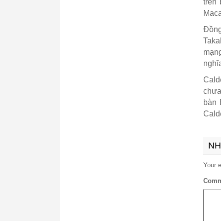
trên
Maca
Đồng
Taka
mạng
nghĩa
Cald
chưa
bàn 
Cald
NH
Your e
Comm