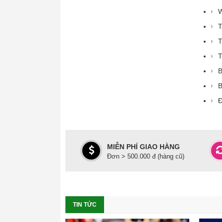
W
T
T
T
B
B
Đ
MIỄN PHÍ GIAO HÀNG
Đơn > 500.000 đ (hàng cũ)
TIN TỨC