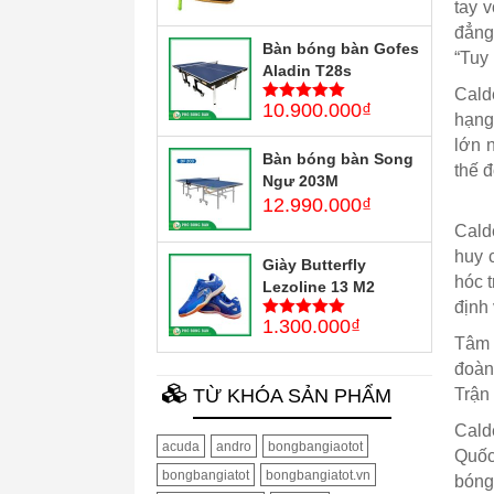
tay v
đẳng
Bàn bóng bàn Gofes
“Tuy 
Aladin T28s
Calde
10.900.000
₫
5
trên 5
hạng
lớn 
Bàn bóng bàn Song
thế 
Ngư 203M
12.990.000
₫
Cald
huy 
Giày Butterfly
hóc 
Lezoline 13 M2
định
1.300.000
₫
5
trên 5
Tâm 
đoàn
TỪ KHÓA SẢN PHẨM
Trận 
Cald
acuda
andro
bongbangiaotot
Quốc
bongbangiatot
bongbangiatot.vn
bóng