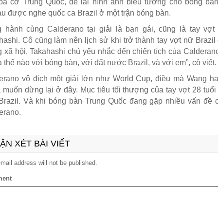
 ba cờ Trung Quốc, để lại hình ảnh biểu tượng cho bóng bàn
u được nghe quốc ca Brazil ở một trận bóng bàn.
 hành cùng Calderano tại giải là bạn gái, cũng là tay vợt
hashi. Cô cũng làm nên lịch sử khi trở thành tay vợt nữ Brazil
 xã hội, Takahashi chủ yếu nhắc đến chiến tích của Calderano
 thế nào với bóng bàn, với đất nước Brazil, và với em”, cô viết.
erano vô địch một giải lớn như World Cup, điều mà Wang ha
 muốn dừng lại ở đây. Mục tiêu tối thượng của tay vợt 28 tuổ
Brazil. Và khi bóng bàn Trung Quốc đang gặp nhiều vấn đề 
erano.
ẬN XÉT BÀI VIẾT
mail address will not be published.
ent