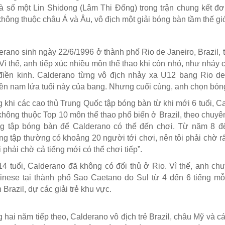
và số một Lin Shidong (Lâm Thi Đống) trong trận chung kết đơ
không thuộc châu Á và Âu, vô địch một giải bóng bàn tầm thế giớ
erano sinh ngày 22/6/1996
ở thành phố Rio de Janeiro, Brazil, 
Vì thế, anh tiếp xúc nhiều môn thể thao khi còn nhỏ, như nhảy c
điền kinh. Calderano từng vô địch nhảy xa U12 bang Rio de 
ền nam lứa tuổi này của bang. Nhưng cuối cùng, anh chọn bón
g khi các cao thủ Trung Quốc tập bóng bàn từ khi mới 6 tuổi, 
không thuộc Top 10 môn thể thao phổ biến ở Brazil, theo chuyê
g tập bóng bàn để Calderano có thể đến chơi. Từ năm 8 đến
g tập thường có khoảng 20 người tới chơi, nên tôi phải chờ rất
ại phải chờ cả tiếng mới có thể chơi tiếp”.
14 tuổi, Calderano đã không có đối thủ ở Rio. Vì thế, anh c
inese tại thành phố Sao Caetano do Sul từ 4 đến 6 tiếng mỗi
 Brazil, dự các giải trẻ khu vực.
 hai năm tiếp theo, Calderano vô địch trẻ Brazil, châu Mỹ và các