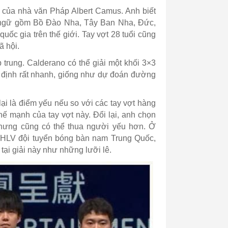
của nhà văn Pháp Albert Camus. Anh biết
ôn ngữ gồm Bồ Đào Nha, Tây Ban Nha, Đức,
quốc gia trên thế giới. Tay vợt 28 tuổi cũng
ã hội.
p trung. Calderano có thể giải một khối 3×3
yết định rất nhanh, giống như dự đoán đường
i là điểm yếu nếu so với các tay vợt hàng
ế mạnh của tay vợt này. Đổi lại, anh chọn
nhưng cũng có thể thua người yếu hơn. Ở
u HLV đội tuyển bóng bàn nam Trung Quốc,
ại giải này như những lưỡi lê.