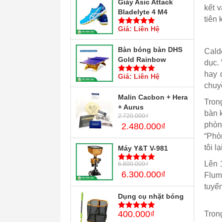
Giày Asic Attack
kết 
Bladelyte 4 M4
tiên 
Giá: Liên Hệ
5
trên 5
Bàn bóng bàn DHS
Cald
Gold Rainbow
dục. 
hay 
Giá: Liên Hệ
5
trên 5
chuy
Malin Cacbon + Hera
Tron
+ Aurus
bàn 
2.720.000
₫
phòn
2.480.000
₫
“Phòn
tôi l
Máy Y&T V-981
Lên 
6.800.000
₫
5
trên 5
6.300.000
₫
Flum
tuyển
Dụng cụ nhặt bóng
400.000
₫
Trong
5
trên 5