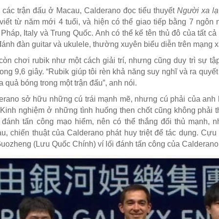
 các trận đấu ở Macau, Calderano đọc tiểu thuyết
Người xa lạ
 viết từ năm mới 4 tuổi, và hiện có thể giao tiếp bằng 7 ng
Pháp, Italy và Trung Quốc. Anh có thể kể tên thủ đô của tất cả 
đánh đàn guitar và ukulele, thường xuyên biểu diễn trên mạng x
còn chơi rubik như một cách giải trí, nhưng cũng duy trì sự tậ
trong 9,6 giây. “Rubik giúp tôi rèn khả năng suy nghĩ và ra qu
a quả bóng trong một trận đấu”, anh nói.
erano sở hữu những cú trái mạnh mẽ, nhưng cú phải của anh lạ
 Kinh nghiệm ở những tình huống then chốt cũng không phải th
 đánh tấn công mạo hiểm, nên có thể thắng đối thủ mạnh, 
u, chiến thuật của Calderano phát huy triệt để tác dụng. Cự
Guozheng (Lưu Quốc Chính) ví lối đánh tấn công của Calderano t