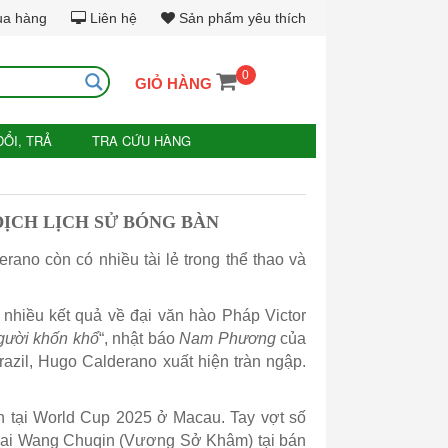
ua hàng
Liên hệ
Sản phẩm yêu thích
0
GIỎ HÀNG
ĐỔI, TRẢ
TRA CỨU HÀNG
ĐỊCH LỊCH SỬ BÓNG BÀN
ano còn có nhiều tài lẻ trong thể thao và
 nhiều kết quả về đại văn hào Pháp Victor
ười khốn khổ
“, nhật báo
Nam Phương
của
razil, Hugo Calderano xuất hiện tràn ngập.
ch tại World Cup 2025 ở Macau. Tay vợt số
ố hai Wang Chuqin (Vương Sở Khâm) tại bán