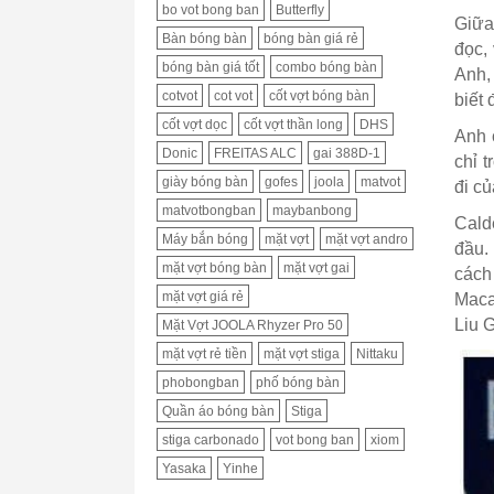
bo vot bong ban
Butterfly
Giữa
Bàn bóng bàn
bóng bàn giá rẻ
đọc,
bóng bàn giá tốt
combo bóng bàn
Anh, 
cotvot
cot vot
cốt vợt bóng bàn
biết 
cốt vợt dọc
cốt vợt thần long
DHS
Anh 
Donic
FREITAS ALC
gai 388D-1
chỉ 
giày bóng bàn
gofes
joola
matvot
đi củ
matvotbongban
maybanbong
Cald
Máy bắn bóng
mặt vợt
mặt vợt andro
đầu.
mặt vợt bóng bàn
mặt vợt gai
cách
mặt vợt giá rẻ
Maca
Liu 
Mặt Vợt JOOLA Rhyzer Pro 50
mặt vợt rẻ tiền
mặt vợt stiga
Nittaku
phobongban
phố bóng bàn
Quần áo bóng bàn
Stiga
stiga carbonado
vot bong ban
xiom
Yasaka
Yinhe