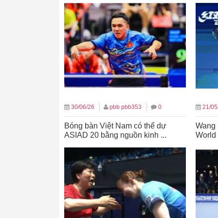
30/06/26
pbb pbb353
0
21/05
Bóng bàn Việt Nam có thể dự
Wang 
ASIAD 20 bằng nguồn kinh ...
World