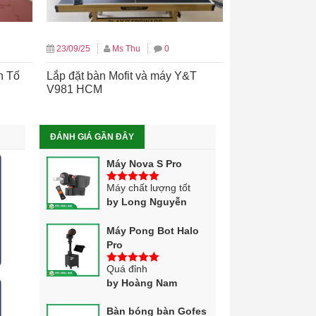
23/09/25
Ms Thu
0
n Tố
Lắp đặt bàn Mofit và máy Y&T
V981 HCM
ĐÁNH GIÁ GẦN ĐÂY
Máy Nova S Pro
Máy chất lượng tốt
5
trên 5
by Long Nguyễn
Máy Pong Bot Halo
Pro
Quá đỉnh
5
trên 5
by Hoàng Nam
Bàn bóng bàn Gofes