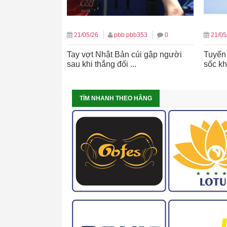
21/05/26
pbb pbb353
0
21/05
Tay vợt Nhật Bản cúi gập người
Tuyển
sau khi thắng đối ...
sốc khi
TÌM NHANH THEO HÃNG