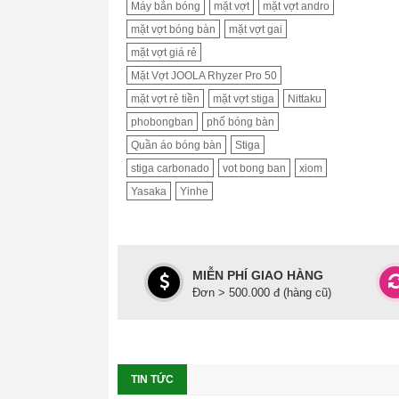
Máy bắn bóng
mặt vợt
mặt vợt andro
mặt vợt bóng bàn
mặt vợt gai
mặt vợt giá rẻ
Mặt Vợt JOOLA Rhyzer Pro 50
mặt vợt rẻ tiền
mặt vợt stiga
Nittaku
phobongban
phố bóng bàn
Quần áo bóng bàn
Stiga
stiga carbonado
vot bong ban
xiom
Yasaka
Yinhe
MIỄN PHÍ GIAO HÀNG
Đơn > 500.000 đ (hàng cũ)
TIN TỨC