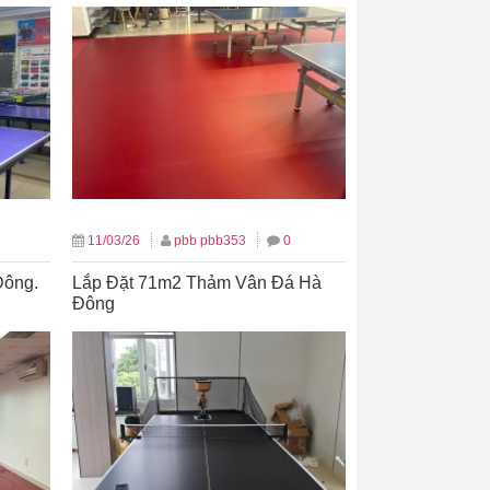
11/03/26
pbb pbb353
0
Đông.
Lắp Đặt 71m2 Thảm Vân Đá Hà
Đông