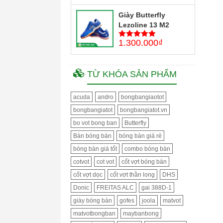
Giày Butterfly
Lezoline 13 M2
1.300.000
₫
5
trên 5
TỪ KHÓA SẢN PHẨM
acuda
andro
bongbangiaotot
bongbangiatot
bongbangiatot.vn
bo vot bong ban
Butterfly
Bàn bóng bàn
bóng bàn giá rẻ
bóng bàn giá tốt
combo bóng bàn
cotvot
cot vot
cốt vợt bóng bàn
cốt vợt dọc
cốt vợt thần long
DHS
Donic
FREITAS ALC
gai 388D-1
giày bóng bàn
gofes
joola
matvot
matvotbongban
maybanbong