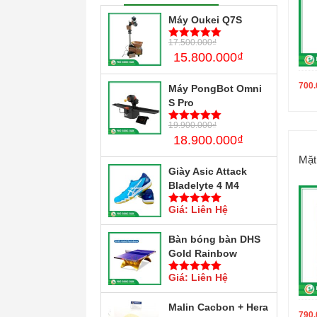
Máy Oukei Q7S
17.500.000
₫
5
trên 5
15.800.000
₫
700.
Máy PongBot Omni
S Pro
19.900.000
₫
5
trên 5
18.900.000
₫
Mặt
Giày Asic Attack
Bladelyte 4 M4
Giá: Liên Hệ
5
trên 5
Bàn bóng bàn DHS
Gold Rainbow
Giá: Liên Hệ
5
trên 5
Malin Cacbon + Hera
790.