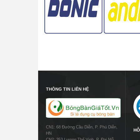
THÔNG TIN LIÊN HỆ
CN1: 68 Đường Cầu Diễn, P. Phú Diễn,
HỖ
HN
CN2: 353 Lương Thế Vinh, P. Đại Mỗ,