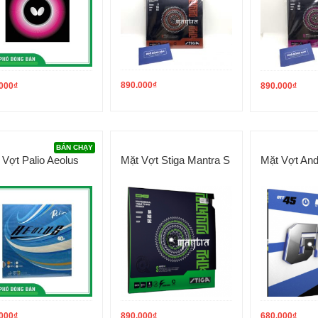
890.000
₫
000
₫
890.000
₫
BÁN CHẠY
 Vợt Palio Aeolus
Mặt Vợt Stiga Mantra S
Mặt Vợt An
000
₫
890.000
₫
680.000
₫