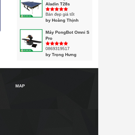
Aladin T28s
Bàn đẹp giá tốt
5
trên 5
by Hoàng Thịnh
Máy PongBot Omni S
Pro
0869319517
5
trên 5
by Trọng Hưng
MAP