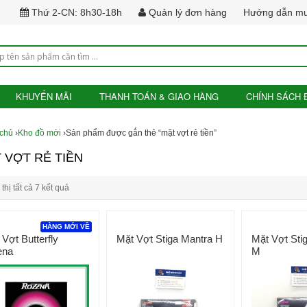
Thứ 2-CN: 8h30-18h
Quản lý đơn hàng
Hướng dẫn m
KHUYẾN MÃI
THANH TOÁN & GIAO HÀNG
CHÍNH SÁCH 
 chủ
›
Kho đồ mới
›Sản phẩm được gắn thẻ “mặt vợt rẻ tiền”
 VỢT RẺ TIỀN
thị tất cả 7 kết quả
HÀNG MỚI VỀ
 Vợt Butterfly
Mặt Vợt Stiga Mantra H
Mặt Vợt Sti
ena
M