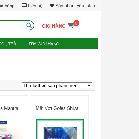
ua hàng
Liên hệ
Sản phẩm yêu thích
0
GIỎ HÀNG
ĐỔI, TRẢ
TRA CỨU HÀNG
ga Mantra
Mặt Vợt Gofes Shiva