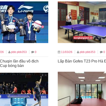
/26
pbb pbb353
0
11/03/26
pbb pbb353
0
Chuqin lần đầu vô địch
Lắp Bàn Gofes T23 Pro Hà 
 Cup bóng bàn