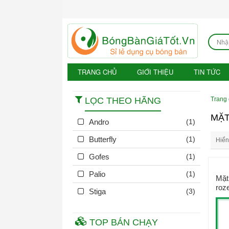
TRANG CHỦ
GIỚI THIỆU
TIN TỨC
LỌC THEO HÃNG
Trang
MẶT
Andro
(1)
Butterfly
(1)
Hiển 
Gofes
(1)
Palio
(1)
Mặt
roz
Stiga
(3)
TOP BÁN CHẠY