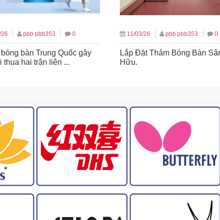
/26
pbb pbb353
0
11/03/26
pbb pbb353
0
 bóng bàn Trung Quốc gây
Lắp Đặt Thảm Bóng Bàn Sâ
 thua hai trận liên ...
Hữu.