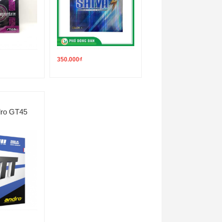
350.000
₫
dro GT45