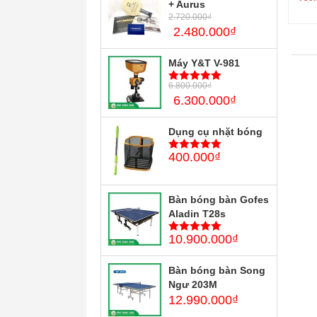
+ Aurus
2.720.000
₫
2.480.000
₫
Máy Y&T V-981
6.800.000
₫
5
trên 5
6.300.000
₫
Dụng cụ nhặt bóng
400.000
₫
5
trên 5
Bàn bóng bàn Gofes
Aladin T28s
10.900.000
₫
5
trên 5
Bàn bóng bàn Song
Ngư 203M
12.990.000
₫