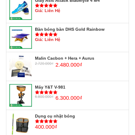
Giày Asic Attack Bladelyte 4 M4
Giá: Liên Hệ
5
trên 5
Bàn bóng bàn DHS Gold Rainbow
Giá: Liên Hệ
5
trên 5
Malin Cacbon + Hera + Aurus
2.720.000
₫
2.480.000
₫
Máy Y&T V-981
6.800.000
₫
6.300.000
₫
5
trên 5
Dụng cụ nhặt bóng
400.000
₫
5
trên 5