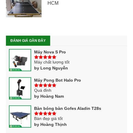
HCM
ĐÁNH GIÁ GẦN ĐÂY
Máy Nova S Pro
Máy chất lượng tốt
5
trên 5
by Long Nguyễn
Máy Pong Bot Halo Pro
Quá đỉnh
5
trên 5
by Hoàng Nam
Bàn bóng bàn Gofes Aladin T28s
Bàn đẹp giá tốt
5
trên 5
by Hoàng Thịnh