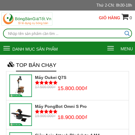
Thứ 2-CN: 8h30-18h
GIỎ HÀNG
0
Toggle
Toggle
MENU
DANH MỤC SẢN PHẨM
navigation
navigation
TOP BÁN CHẠY
Máy Oukei Q7S
17.500.000
₫
15.800.000
₫
5
trên 5
Máy PongBot Omni S Pro
19.900.000
₫
18.900.000
₫
5
trên 5