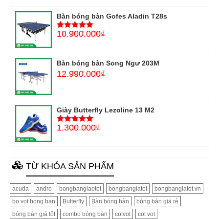
Bàn bóng bàn Gofes Aladin T28s
10.900.000
₫
5
trên 5
Bàn bóng bàn Song Ngư 203M
12.990.000
₫
Giày Butterfly Lezoline 13 M2
1.300.000
₫
5
trên 5
TỪ KHÓA SẢN PHẨM
acuda
andro
bongbangiaotot
bongbangiatot
bongbangiatot.vn
bo vot bong ban
Butterfly
Bàn bóng bàn
bóng bàn giá rẻ
bóng bàn giá tốt
combo bóng bàn
cotvot
cot vot