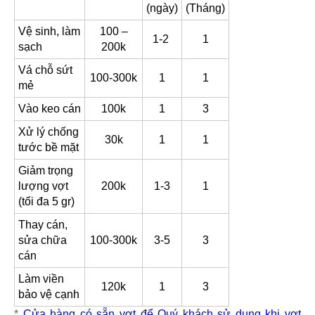
(ngày)
(Tháng)
Vệ sinh, làm
100 –
1-2
1
sạch
200k
Vá chỗ sứt
100-300k
1
1
mẻ
Vào keo cán
100k
1
3
Xử lý chống
30k
1
1
tước bề mặt
Giảm trọng
lượng vợt
200k
1-3
1
(tối đa 5 gr)
Thay cán,
sửa chữa
100-300k
3-5
3
cán
Làm viền
120k
1
3
bảo vệ cạnh
*
Cửa hàng có sẵn vợt để Quý khách sử dụng khi vợt