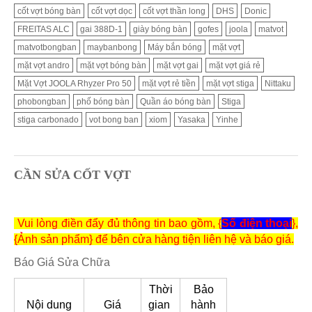
cốt vợt bóng bàn
cốt vợt dọc
cốt vợt thần long
DHS
Donic
FREITAS ALC
gai 388D-1
giày bóng bàn
gofes
joola
matvot
matvotbongban
maybanbong
Máy bắn bóng
mặt vợt
mặt vợt andro
mặt vợt bóng bàn
mặt vợt gai
mặt vợt giá rẻ
Mặt Vợt JOOLA Rhyzer Pro 50
mặt vợt rẻ tiền
mặt vợt stiga
Nittaku
phobongban
phố bóng bàn
Quần áo bóng bàn
Stiga
stiga carbonado
vot bong ban
xiom
Yasaka
Yinhe
CẦN SỬA CỐT VỢT
Vui lòng điền đẩy đủ thông tin bao gồm, {
Số điện thoại
},
{Ảnh sản phẩm} để bên cửa hàng tiện liên hệ và báo giá.
Báo Giá Sửa Chữa
Thời
Bảo
Nội dung
Giá
gian
hành