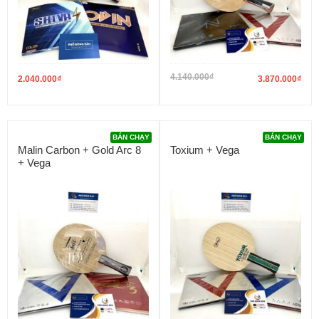
4.140.000
₫
2.040.000
₫
3.870.000
₫
BÁN CHẠY
BÁN CHẠY
Malin Carbon + Gold Arc 8
Toxium + Vega
+ Vega