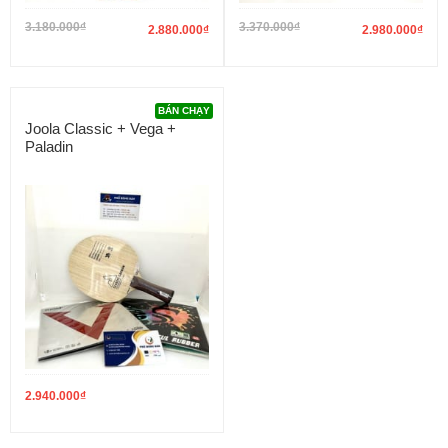
3.180.000
₫
3.370.000
₫
2.880.000
₫
2.980.000
₫
BÁN CHẠY
Joola Classic + Vega +
Paladin
2.940.000
₫