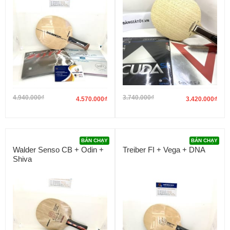
4.940.000
₫
3.740.000
₫
4.570.000
₫
3.420.000
₫
BÁN CHẠY
BÁN CHẠY
Walder Senso CB + Odin +
Treiber FI + Vega + DNA
Shiva