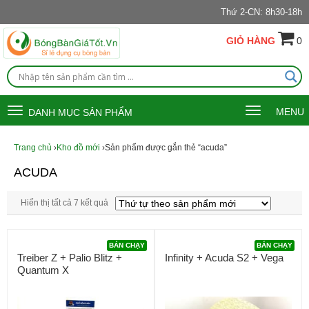
Thứ 2-CN: 8h30-18h
GIỎ HÀNG
0
Toggle
Toggle
MENU
DANH MỤC SẢN PHẨM
navigation
navigation
Trang chủ
›
Kho đồ mới
›Sản phẩm được gắn thẻ “acuda”
ACUDA
Hiển thị tất cả 7 kết quả
BÁN CHẠY
BÁN CHẠY
Treiber Z + Palio Blitz +
Infinity + Acuda S2 + Vega
Quantum X