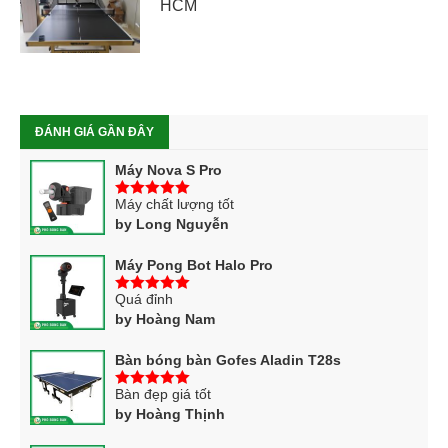
HCM
ĐÁNH GIÁ GẦN ĐÂY
Máy Nova S Pro
Máy chất lượng tốt
5
trên 5
by Long Nguyễn
Máy Pong Bot Halo Pro
Quá đỉnh
5
trên 5
by Hoàng Nam
Bàn bóng bàn Gofes Aladin T28s
Bàn đẹp giá tốt
5
trên 5
by Hoàng Thịnh