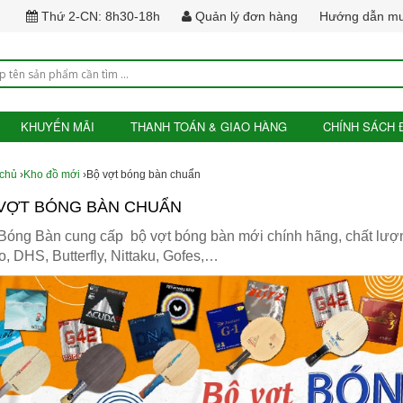
Thứ 2-CN: 8h30-18h
Quản lý đơn hàng
Hướng dẫn m
KHUYẾN MÃI
THANH TOÁN & GIAO HÀNG
CHÍNH SÁCH 
 chủ
›
Kho đồ mới
›Bộ vợt bóng bàn chuẩn
VỢT BÓNG BÀN CHUẨN
Bóng Bàn cung cấp bộ vợt bóng bàn mới chính hãng, chất lượn
, DHS, Butterfly, Nittaku, Gofes,…