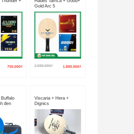
 Thunder +
Hades Tamca + Good+
Gold Arc 5
2.080.000
₫
750.000
₫
1.890.000
₫
 Buffalo
Viscaria + Hera +
h đen
Dignics