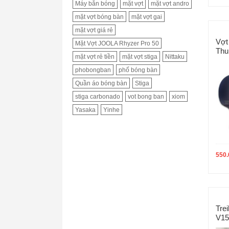
Máy bắn bóng
mặt vợt
mặt vợt andro
mặt vợt bóng bàn
mặt vợt gai
mặt vợt giá rẻ
Vợt
Mặt Vợt JOOLA Rhyzer Pro 50
Thu
mặt vợt rẻ tiền
mặt vợt stiga
Nittaku
phobongban
phố bóng bàn
Quần áo bóng bàn
Stiga
stiga carbonado
vot bong ban
xiom
Yasaka
Yinhe
550.
Trei
V15