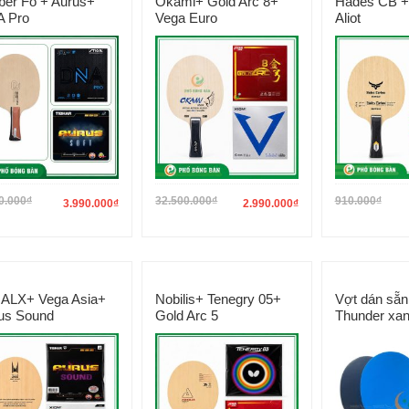
iber Fo + Aurus+
Okami+ Gold Arc 8+
Hades CB +
 Pro
Vega Euro
Aliot
0.000
₫
32.500.000
₫
910.000
₫
3.990.000
₫
2.990.000
₫
 ALX+ Vega Asia+
Nobilis+ Tenegry 05+
Vợt dán sẵn
us Sound
Gold Arc 5
Thunder xan