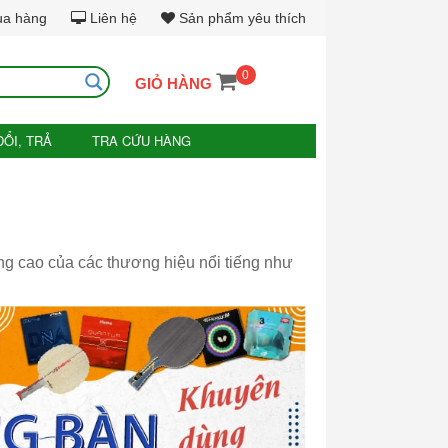
ua hàng
Liên hệ
Sản phẩm yêu thích
0
GIỎ HÀNG
ĐỔI, TRẢ
TRA CỨU HÀNG
g cao của các thương hiệu nổi tiếng như