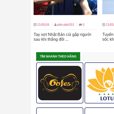
21/05/26
pbb pbb353
0
21/05
Tay vợt Nhật Bản cúi gập người
Tuyển
sau khi thắng đối ...
sốc khi
TÌM NHANH THEO HÃNG