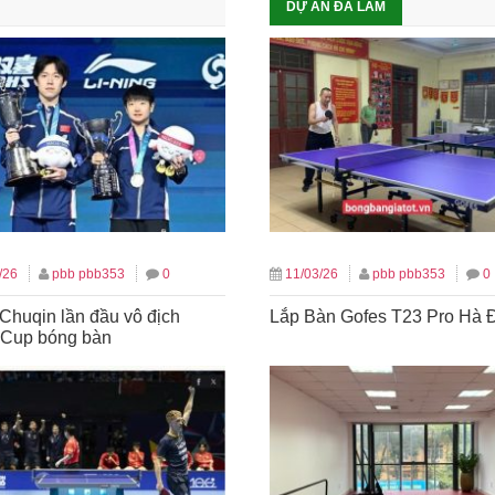
DỰ ÁN ĐÃ LÀM
/26
pbb pbb353
0
11/03/26
pbb pbb353
0
Chuqin lần đầu vô địch
Lắp Bàn Gofes T23 Pro Hà 
 Cup bóng bàn