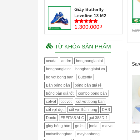
Giày Butterfly
Lezoline 13 M2
1.300.000
₫
5
trên 5
5.10
TỪ KHÓA SẢN PHẨM
acuda
andro
bongbangiaotot
Sar
bongbangiatot
bongbangiatot.vn
bo vot bong ban
Butterfly
Bàn bóng bàn
bóng bàn giá rẻ
bóng bàn giá tốt
combo bóng bàn
cotvot
cot vot
cốt vợt bóng bàn
cốt vợt dọc
cốt vợt thần long
DHS
Donic
FREITAS ALC
gai 388D-1
giày bóng bàn
gofes
joola
matvot
3.95
matvotbongban
maybanbong