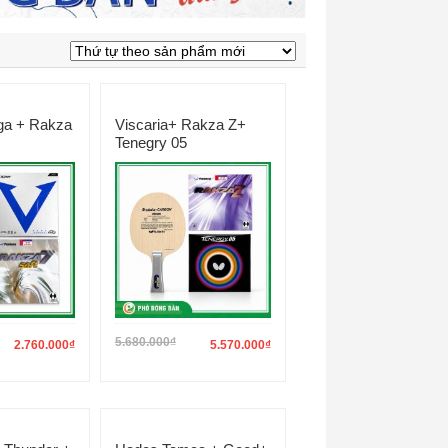
a + Rakza
Viscaria+ Rakza Z+
Tenegry 05
5.680.000
₫
2.760.000
₫
5.570.000
₫