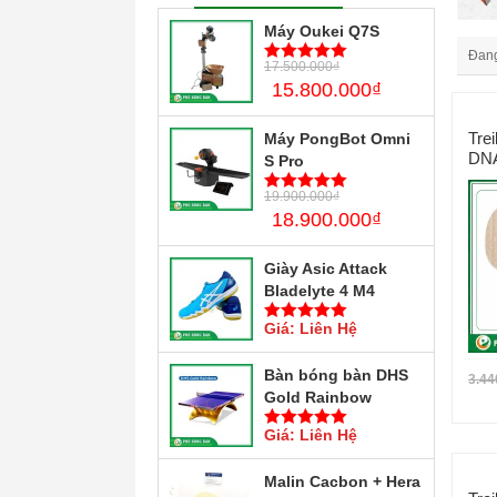
Máy Oukei Q7S
Đang
17.500.000
₫
5
trên 5
15.800.000
₫
Tre
Máy PongBot Omni
DNA
S Pro
19.900.000
₫
5
trên 5
18.900.000
₫
Giày Asic Attack
Bladelyte 4 M4
Giá: Liên Hệ
5
trên 5
Bàn bóng bàn DHS
3.44
Gold Rainbow
Giá: Liên Hệ
5
trên 5
Malin Cacbon + Hera