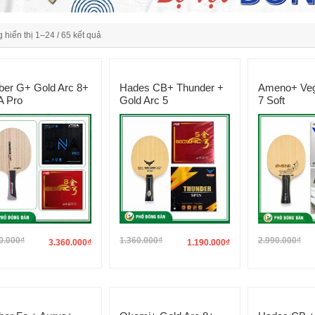
 hiển thị 1–24 / 65 kết quả
iber G+ Gold Arc 8+
Hades CB+ Thunder +
Ameno+ Veg
 Pro
Gold Arc 5
7 Soft
0.000
₫
1.360.000
₫
2.990.000
₫
3.360.000
₫
1.190.000
₫