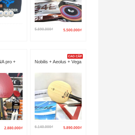
5.690.000
₫
5.500.000
₫
CAO CẤP
A pro +
Nobilis + Aeolus + Vega
6.140.000
₫
5.890.000
₫
2.880.000
₫