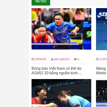
TIN TỨC
30/06/26
pbb pbb353
0
21/05
Bóng bàn Việt Nam có thể dự
Wang 
ASIAD 20 bằng nguồn kinh ...
World