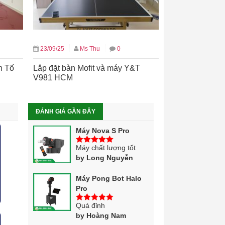
23/09/25
Ms Thu
0
n Tố
Lắp đặt bàn Mofit và máy Y&T
V981 HCM
ĐÁNH GIÁ GẦN ĐÂY
Máy Nova S Pro
Máy chất lượng tốt
5
trên 5
by Long Nguyễn
Máy Pong Bot Halo
Pro
Quá đỉnh
5
trên 5
by Hoàng Nam