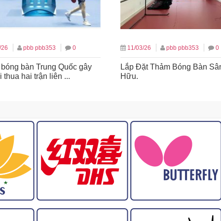
/26
pbb pbb353
0
11/03/26
pbb pbb353
0
 bóng bàn Trung Quốc gây
Lắp Đặt Thảm Bóng Bàn Sâ
 thua hai trận liên ...
Hữu.