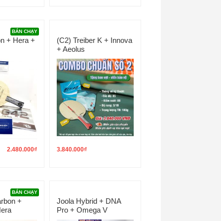
BÁN CHẠY
n + Hera +
(C2) Treiber K + Innova
+ Aeolus
2.480.000
₫
3.840.000
₫
BÁN CHẠY
rbon +
Joola Hybrid + DNA
Hera
Pro + Omega V