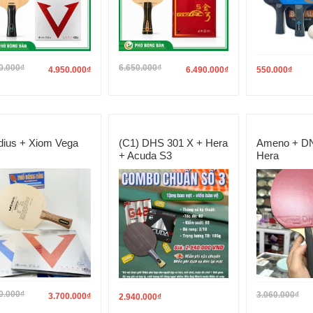
0.000
₫
6.650.000
₫
4.950.000
₫
6.490.000
₫
550.000
₫
dius + Xiom Vega
(C1) DHS 301 X + Hera
Ameno + DN
+ Acuda S3
Hera
0.000
₫
3.060.000
₫
3.700.000
₫
2.940.000
₫