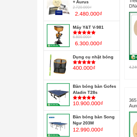
Tre
+ Aurus
DNA
2.720.000
₫
2.480.000
₫
Máy Y&T V-981
6.800.000
₫
5
trên 5
6.300.000
₫
Dụng cụ nhặt bóng
400.000
₫
4.24
5
trên 5
Bàn bóng bàn Gofes
Aladin T28s
365
10.900.000
₫
5
trên 5
Aur
Bàn bóng bàn Song
Ngư 203M
12.990.000
₫