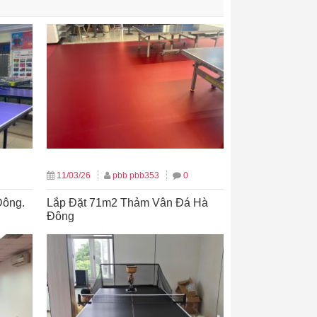
11/03/26
pbb pbb353
0
Đông.
Lắp Đặt 71m2 Thảm Vân Đá Hà
Đông