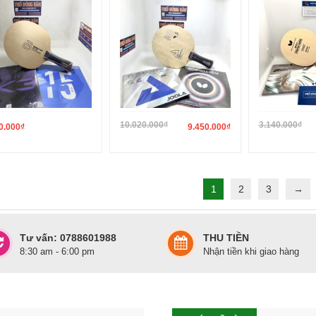
10.020.000
₫
3.140.000
₫
0.000
₫
9.450.000
₫
1
2
3
→
Tư vấn: 0788601988
THU TIỀN
8:30 am - 6:00 pm
Nhận tiền khi giao hàng