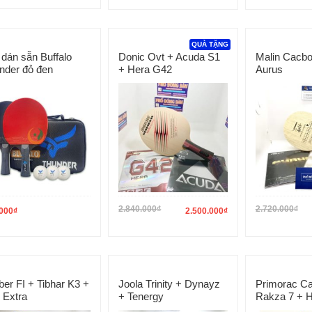
QUÀ TẶNG
 dán sẵn Buffalo
Donic Ovt + Acuda S1
Malin Cacbo
nder đỏ đen
+ Hera G42
Aurus
2.840.000
₫
2.720.000
₫
000
₫
2.500.000
₫
ber FI + Tibhar K3 +
Joola Trinity + Dynayz
Primorac Ca
 Extra
+ Tenergy
Rakza 7 + 