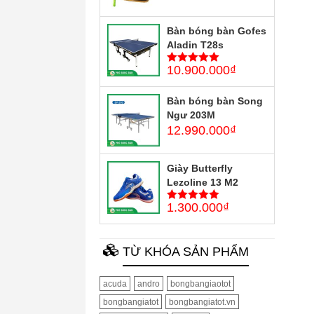
Bàn bóng bàn Gofes
Aladin T28s
10.900.000
₫
5
trên 5
Bàn bóng bàn Song
Ngư 203M
12.990.000
₫
Giày Butterfly
Lezoline 13 M2
1.300.000
₫
5
trên 5
TỪ KHÓA SẢN PHẨM
acuda
andro
bongbangiaotot
bongbangiatot
bongbangiatot.vn