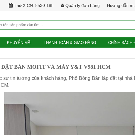
Thứ 2-CN: 8h30-18h
Quản lý đơn hàng
Hướng dẫn m
KHUYẾN MÃI
THANH TOÁN & GIAO HÀNG
CHÍNH SÁCH 
 ĐẶT BÀN MOFIT VÀ MÁY Y&T V981 HCM
 sự tin tưởng của khách hàng, Phố Bóng Bàn lắp đặt tại nh
HCM.