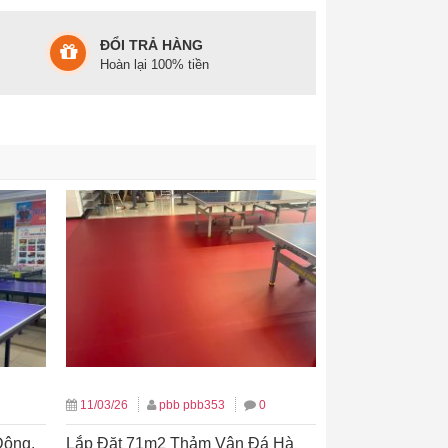
ĐỔI TRẢ HÀNG
Hoàn lại 100% tiền
11/03/26
pbb pbb353
0
Đông.
Lắp Đặt 71m2 Thảm Vân Đá Hà