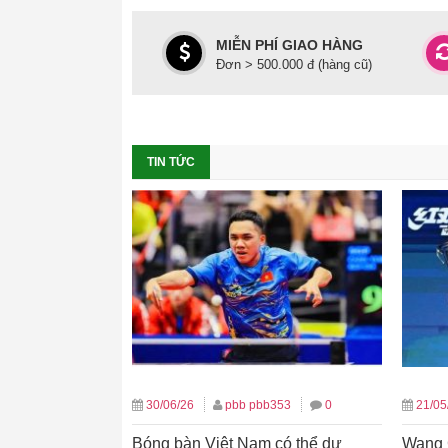
MIỄN PHÍ GIAO HÀNG
Đơn > 500.000 đ (hàng cũ)
TIN TỨC
30/06/26
pbb pbb353
0
21/05
Bóng bàn Việt Nam có thể dự
Wang 