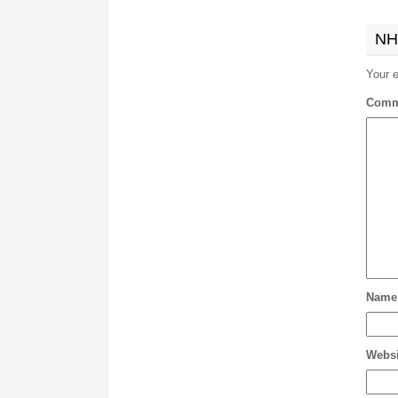
NH
Your e
Comm
Name
Websi