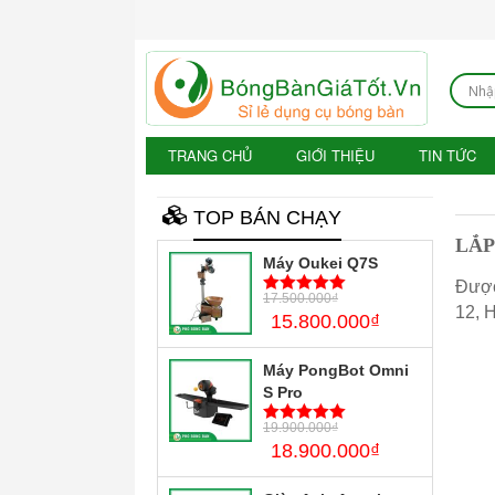
TRANG CHỦ
GIỚI THIỆU
TIN TỨC
TOP BÁN CHẠY
LẮP
Máy Oukei Q7S
Được
17.500.000
₫
5
trên 5
12, 
15.800.000
₫
Máy PongBot Omni
S Pro
19.900.000
₫
5
trên 5
18.900.000
₫