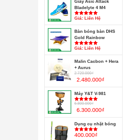
Giày Asic Attack
Bladelyte 4 M4
Giá: Liên Hệ
5
trên 5
Bàn bóng bàn DHS
Gold Rainbow
Giá: Liên Hệ
5
trên 5
Malin Cacbon + Hera
+ Aurus
2.720.000
₫
2.480.000
₫
Máy Y&T V-981
6.800.000
₫
5
trên 5
6.300.000
₫
Dụng cụ nhặt bóng
400.000
₫
5
trên 5