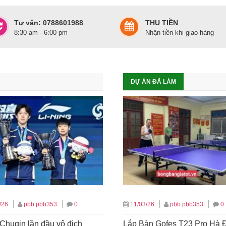
Tư vấn: 0788601988
THU TIỀN
8:30 am - 6:00 pm
Nhận tiền khi giao hàng
DỰ ÁN ĐÃ LÀM
/26
pbb pbb353
0
11/03/26
pbb pbb353
0
Chuqin lần đầu vô địch
Lắp Bàn Gofes T23 Pro Hà 