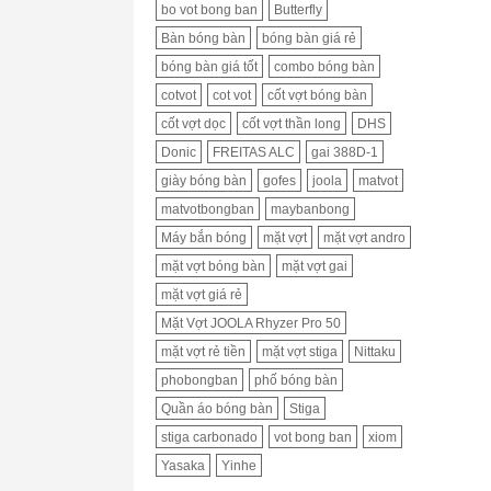
bo vot bong ban
Butterfly
Bàn bóng bàn
bóng bàn giá rẻ
bóng bàn giá tốt
combo bóng bàn
cotvot
cot vot
cốt vợt bóng bàn
cốt vợt dọc
cốt vợt thần long
DHS
Donic
FREITAS ALC
gai 388D-1
giày bóng bàn
gofes
joola
matvot
matvotbongban
maybanbong
Máy bắn bóng
mặt vợt
mặt vợt andro
mặt vợt bóng bàn
mặt vợt gai
mặt vợt giá rẻ
Mặt Vợt JOOLA Rhyzer Pro 50
mặt vợt rẻ tiền
mặt vợt stiga
Nittaku
phobongban
phố bóng bàn
Quần áo bóng bàn
Stiga
stiga carbonado
vot bong ban
xiom
Yasaka
Yinhe