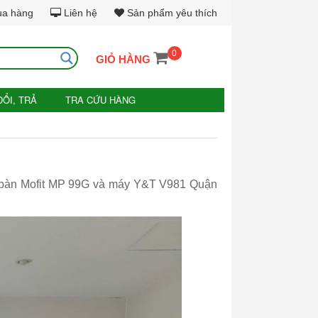
ua hàng
Liên hệ
Sản phẩm yêu thích
0
GIỎ HÀNG
ĐỔI, TRẢ
TRA CỨU HÀNG
à bàn Mofit MP 99G và máy Y&T V981 Quận