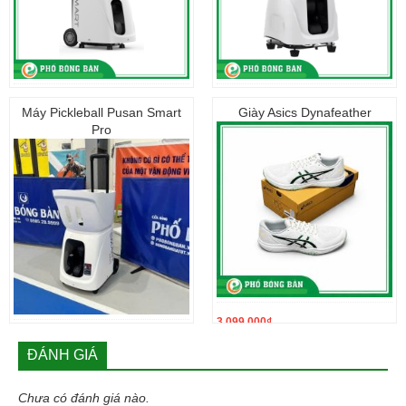
33.800.000
₫
13.800.000
₫
Máy Pickleball Pusan Smart
Giày Asics Dynafeather
Pro
3.099.000
₫
23.500.000
₫
ĐÁNH GIÁ
Chưa có đánh giá nào.