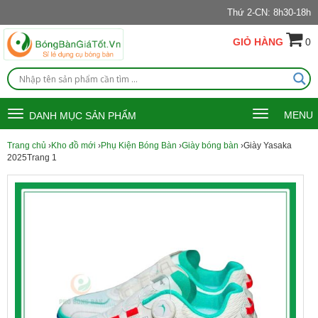
Thứ 2-CN: 8h30-18h
GIỎ HÀNG
0
Toggle
Toggle
MENU
DANH MỤC SẢN PHẨM
navigation
navigation
Trang chủ
›
Kho đồ mới
›
Phụ Kiện Bóng Bàn
›
Giày bóng bàn
›Giày Yasaka
2025Trang 1