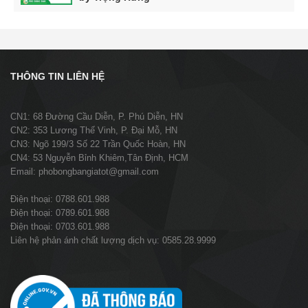
THÔNG TIN LIÊN HỆ
CN1: 68 Đường Cầu Diễn, P. Phú Diễn, HN
CN2: 353 Lương Thế Vinh, P. Đại Mỗ, HN
CN3: Ngõ 199/3 Số 22 Trần Quốc Hoàn, HN
CN4: 53 Nguyễn Bỉnh Khiêm,Tân Định, HCM
Email: phobongbangiatot@gmail.com
Điện thoại: 0788.601.988
Điện thoại: 0789.601.988
Điện thoại: 0703.601.988
Liên hệ phản ánh chất lượng dịch vụ: 0585.28.9999