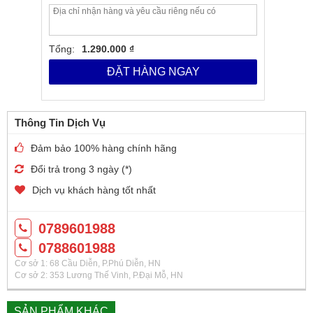
Tổng:
1.290.000 ₫
ĐẶT HÀNG NGAY
Thông Tin Dịch Vụ
Đảm bảo 100% hàng chính hãng
Đổi trả trong 3 ngày (*)
Bongbangiatot.vn là một trong những Website hàng đầu
Việt Nam chuyên cung cấp sản phẩm dụng cụ bóng bàn.
Dịch vụ khách hàng tốt nhất
Sản phẩm khi cung cấp cho Khách hàng chúng tôi cam kết
hàng đúng chất lượng có bảo hành đầy đủ.
0789601988
______________________________
0788601988
Http://bongbangiatot.vn
Cơ sở 1: 68 Cầu Diễn, P.Phú Diễn, HN
#CN1_Hà_nội: Số 68 Cầu Diễn – Phúc Diễn – Bắc Từ
Cơ sở 2: 353 Lương Thế Vinh, P.Đại Mỗ, HN
Liêm (cạnh UBND phường Phúc Diễn) (0788.601988)
#CN2_Hà_nội: Số 353 Lương Thế Vinh – Trung Văn –
SẢN PHẨM KHÁC