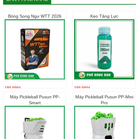
Từ Liêm (0789.601988)
Bóng Song Ngư WTT 2026
Keo Tăng Lực
180.000
₫
100.000
₫
Máy Pickleball Pusun PP-
Máy Pickleball Pusun PP-Mini
Smart
Pro