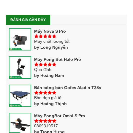
ĐÁNH GIÁ GẦN ĐÂY
Máy Nova S Pro
Máy chất lượng tốt
5
trên 5
by Long Nguyễn
Máy Pong Bot Halo Pro
Quá đỉnh
5
trên 5
by Hoàng Nam
Bàn bóng bàn Gofes Aladin T28s
Bàn đẹp giá tốt
5
trên 5
by Hoàng Thịnh
Máy PongBot Omni S Pro
0869319517
5
trên 5
by Trọng Hưng