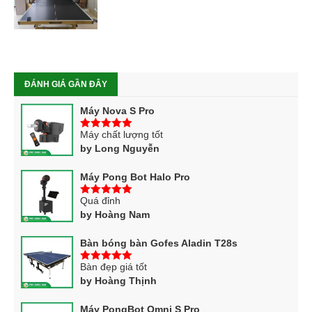
ĐÁNH GIÁ GẦN ĐÂY
Máy Nova S Pro
Máy chất lượng tốt
5
trên 5
by Long Nguyễn
Máy Pong Bot Halo Pro
Quá đỉnh
5
trên 5
by Hoàng Nam
Bàn bóng bàn Gofes Aladin T28s
Bàn đẹp giá tốt
5
trên 5
by Hoàng Thịnh
Máy PongBot Omni S Pro