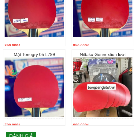
850.000
₫
950.000
₫
Mặt Tenegry 05 L799
Nittaku Gennextion lướt
700.000
₫
900.000
₫
ĐÁNH GIÁ