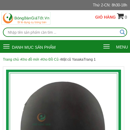
Thứ 2-CN: 8h30-18h
GIỎ HÀNG
0
Toggle
Toggle
MENU
DANH MỤC SẢN PHẨM
navigation
navigation
Trang chủ
›
Kho đồ mới
›
Kho Đồ Cũ
›Mặt cũ YasakaTrang 1