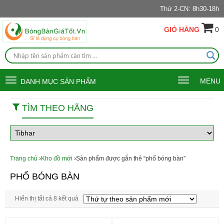
Thứ 2-CN: 8h30-18h
GIỎ HÀNG
0
Toggle
Toggle
MENU
DANH MỤC SẢN PHẨM
navigation
navigation
TÌM THEO HÃNG
Trang chủ
›
Kho đồ mới
›Sản phẩm được gắn thẻ “phố bóng bàn”
PHỐ BÓNG BÀN
Hiển thị tất cả 8 kết quả