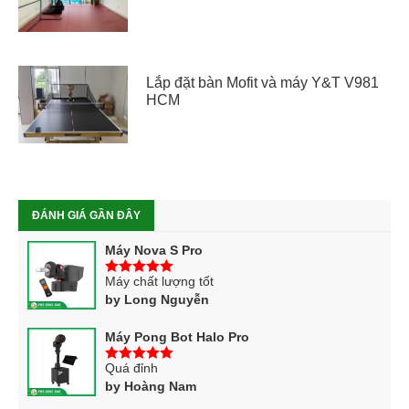
Lắp đặt bàn Mofit và máy Y&T V981
HCM
ĐÁNH GIÁ GẦN ĐÂY
Máy Nova S Pro
Máy chất lượng tốt
5
trên 5
by Long Nguyễn
Máy Pong Bot Halo Pro
Quá đỉnh
5
trên 5
by Hoàng Nam