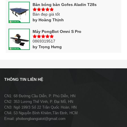
Bàn bóng bàn Gofes Aladin T28s
Bàn đẹp giá tốt
5
trên 5
by Hoàng Thịnh
Máy PongBot Omni S Pro
0869319517
5
trên 5
by Trọng Hưng
THÔNG TIN LIÊN HỆ
CN1: 68 Đường Cầu Diễn, P. Phú Diễn, HN
CN2: 353 Lương Thế Vinh, P. Đại Mỗ, HN
CN3: Ngõ 199/3 Số 22 Trần Quốc Hoàn, HN
CN4: 53 Nguyễn Bỉnh Khiêm,Tân Định, HCM
Email: phobongbangiatot@gmail.com