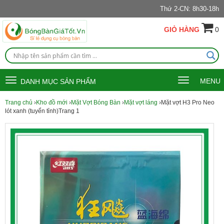
Thứ 2-CN: 8h30-18h
GIỎ HÀNG
0
Toggle
Toggle
MENU
DANH MỤC SẢN PHẨM
navigation
navigation
Trang chủ
›
Kho đồ mới
›
Mặt Vợt Bóng Bàn
›
Mặt vợt láng
›Mặt vợt H3 Pro Neo
lót xanh (tuyển tỉnh)Trang 1