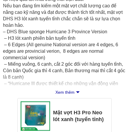
Nếu bạn đang tìm kiếm một mặt vợt chất lượng cao để
nâng cao kỹ năng và đạt được thành tích tốt nhất, mặt vợt
DHS H3 lót xanh tuyển tỉnh chắc chắn sẽ là sự lựa chọn
hoàn hảo.
– DHS Blue sponge Hurricane 3 Province Version
– H3 lót xanh phiên bản tuyển tỉnh
– 6 Edges (All genuine National version are 4 edges, 6
edges are provincial verion, 8 edges are normal
commercial version)
– Miếng vuông, 6 cạnh, cắt 2 góc đối với hàng tuyển tỉnh,
Còn bản Quốc gia thì 4 cạnh, Bản thương mại thì cắt 4 góc
là 8 cạnh)
– “Hurricane III được thiết kế cho những vận động viên
nâng cao vấn đề kiểm soát bóng, đặc biệt những cú giật
Xem thêm
bóng ở những vị trí không thực sự thuận lợi. Thì với tính
chất của nó đặc biệt hỗ trợ những tình huống như vậy.
Ngoài ra với tính chất của tấm lót được hỗ trợ giúp tăng độ
Mặt vợt H3 Pro Neo
vọt và giảm bớt độ lưu bóng trên mặt vợt. Từ đó hỗ trợ khá
lót xanh (tuyển tỉnh)
tốt cho những vận động viên có lối đánh đôi công. Mặt vợt
khi tiếp xúc bóng tạo ra quỹ đạo vòng cung góc rộng hơn