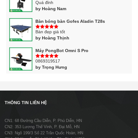
Quá đỉnh
5
trên 5
by Hoàng Nam
Bàn bóng bàn Gofes Aladin T28s
Bàn đẹp giá tốt
5
trên 5
by Hoàng Thịnh
Máy PongBot Omni S Pro
0869319517
5
trên 5
by Trọng Hưng
THÔNG TIN LIÊN HỆ
CN1: 68 Đường Cầu Diễn, P. Phú Diễn, HN
CN2: 353 Lương Thế Vinh, P. Đại Mỗ, HN
CN3: Ngõ 199/3 Số 22 Trần Quốc Hoàn, HN