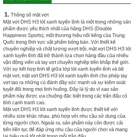
1.
Thông số mặt vợt
Mặt vợt DHS H3 lót xanh tuyển tỉnh là một trong những sản
phẩm được yêu thích nhất của hãng DHS (Double
Happiness Sports), một thương hiệu nổi tiếng của Trung
Quốc trong lĩnh vực vật phẩm bóng bàn. Với thiết kế
chuyên nghiệp và chất lượng vượt trội, mặt vợt DHS H3 lót
xanh tuyển tỉnh đã trở thành lựa chọn hàng đầu của nhiều
vận động viên và tay vợt chuyên nghiệp trên khắp thế giới.
Với sự kết hợp tinh tế giữa lớp lót xanh tuyển tỉnh và bề
mặt vợt, mặt vợt DHS H3 lót xanh tuyển tỉnh cho phép tay
vợt tạo ra những cú đánh đầy sức mạnh và sự kiểm soát
tuyệt đối trong mọi tình huống. Đây là lý do vì sao sản
phẩm này được ưa chuộng đặc biệt trong các trận đấu có
tính cạnh tranh cao.
Mặt vợt DHS H3 lót xanh tuyển tỉnh được thiết kế với
nhiều size khác nhau, phù hợp với nhu cầu sử dụng của
từng người chơi. Ngoài ra, sản phẩm này còn được cải
tiến liên tục để đáp ứng nhu cầu của người chơi và mang
lại hiệu quả tốt nhất trong mỗi trận đấu.