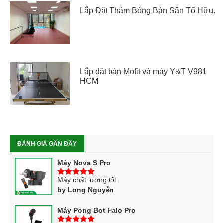
Lắp Đặt Thảm Bóng Bàn Sân Tố Hữu.
Lắp đặt bàn Mofit và máy Y&T V981
HCM
ĐÁNH GIÁ GẦN ĐÂY
Máy Nova S Pro
Máy chất lượng tốt
5
trên 5
by Long Nguyễn
Máy Pong Bot Halo Pro