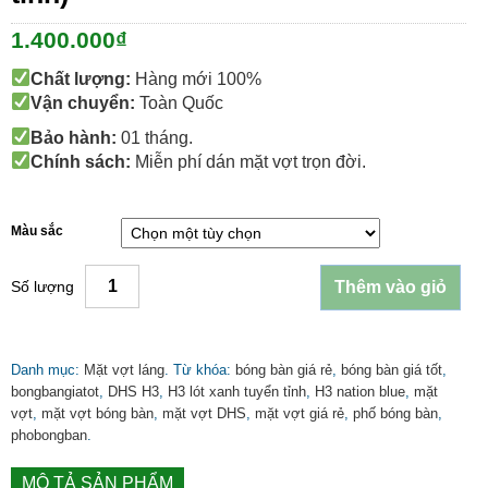
1.400.000
₫
Chất lượng:
Hàng mới 100%
Vận chuyển:
Toàn Quốc
Bảo hành:
01 tháng.
Chính sách:
Miễn phí dán mặt vợt trọn đời.
Màu sắc
Số lượng
Thêm vào giỏ
Danh mục:
Mặt vợt láng
.
Từ khóa:
bóng bàn giá rẻ
,
bóng bàn giá tốt
,
bongbangiatot
,
DHS H3
,
H3 lót xanh tuyển tỉnh
,
H3 nation blue
,
mặt
vợt
,
mặt vợt bóng bàn
,
mặt vợt DHS
,
mặt vợt giá rẻ
,
phố bóng bàn
,
phobongban
.
MÔ TẢ SẢN PHẨM